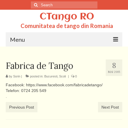
Search
for:
CTango RO
Comunitatea de tango din Romania
Menu
Acasa
Fabrica de Tango
8
Totul despre tango
MAI 2015
by
Sorin
|
posted in:
Bucuresti
,
Scoli
|
0
Dictionar
Facebook: https://www.facebook.com/fabricadetango/
Scoli
Telefon: 0724 205 549
.
Q&A
Previous Post
Next Post