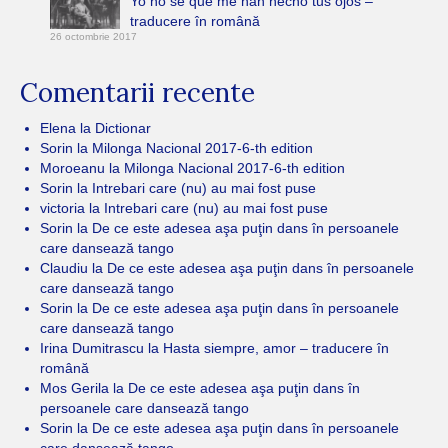
Yo no se que me han hecho tus ojos –
traducere în română
26 octombrie 2017
Comentarii recente
Elena
la
Dictionar
Sorin
la
Milonga Nacional 2017-6-th edition
Moroeanu
la
Milonga Nacional 2017-6-th edition
Sorin
la
Intrebari care (nu) au mai fost puse
victoria
la
Intrebari care (nu) au mai fost puse
Sorin
la
De ce este adesea aşa puţin dans în persoanele
care dansează tango
Claudiu
la
De ce este adesea aşa puţin dans în persoanele
care dansează tango
Sorin
la
De ce este adesea aşa puţin dans în persoanele
care dansează tango
Irina Dumitrascu
la
Hasta siempre, amor – traducere în
română
Mos Gerila
la
De ce este adesea aşa puţin dans în
persoanele care dansează tango
Sorin
la
De ce este adesea aşa puţin dans în persoanele