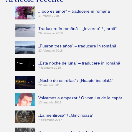
„Todo es amor” – traducere în română
17 martie 2018
Traducere în română – „Invierno” / „Iarnă”
26 februarie 2018
„Fueron tres años” – traducere în română
23 februarie 2018
„Esta noche de luna” – traducere în română
7 februarie 2018
„Noche de estrellas” / „Noapte înstelată”
22 ianuarie 2018
Volvamos a empezar / O vom lua de la capăt
13 ianuarie 2018
„La mentirosa” / „Mincinoasa”
7 noiembrie 2017