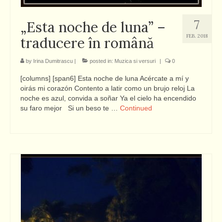
7
„Esta noche de luna” –
FEB. 2018
traducere în română
by
Irina Dumitrascu
|
posted in:
Muzica si versuri
|
0
[columns] [span6] Esta noche de luna Acércate a mí y
oirás mi corazón Contento a latir como un brujo reloj La
noche es azul, convida a soñar Ya el cielo ha encendido
su faro mejor Si un beso te …
Continued