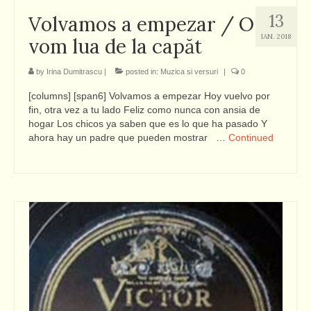
13
Volvamos a empezar / O
IAN. 2018
vom lua de la capăt
by
Irina Dumitrascu
|
posted in:
Muzica si versuri
|
0
[columns] [span6] Volvamos a empezar Hoy vuelvo por
fin, otra vez a tu lado Feliz como nunca con ansia de
hogar Los chicos ya saben que es lo que ha pasado Y
ahora hay un padre que pueden mostrar …
Continued