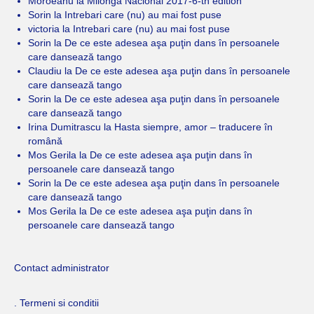
Moroeanu
la
Milonga Nacional 2017-6-th edition
Sorin
la
Intrebari care (nu) au mai fost puse
victoria
la
Intrebari care (nu) au mai fost puse
Sorin
la
De ce este adesea aşa puţin dans în persoanele
care dansează tango
Claudiu
la
De ce este adesea aşa puţin dans în persoanele
care dansează tango
Sorin
la
De ce este adesea aşa puţin dans în persoanele
care dansează tango
Irina Dumitrascu
la
Hasta siempre, amor – traducere în
română
Mos Gerila
la
De ce este adesea aşa puţin dans în
persoanele care dansează tango
Sorin
la
De ce este adesea aşa puţin dans în persoanele
care dansează tango
Mos Gerila
la
De ce este adesea aşa puţin dans în
persoanele care dansează tango
Contact administrator
. Termeni si conditii