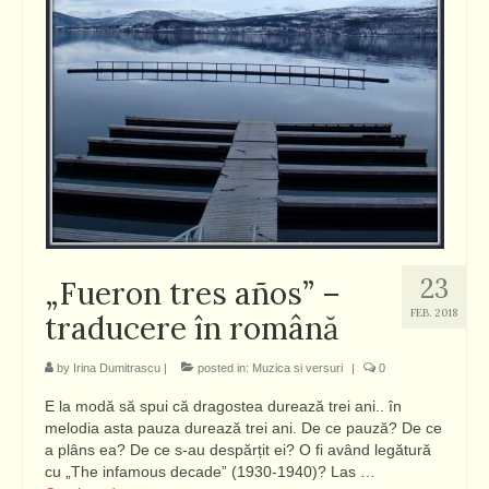
23
„Fueron tres años” –
FEB. 2018
traducere în română
by
Irina Dumitrascu
|
posted in:
Muzica si versuri
|
0
E la modă să spui că dragostea durează trei ani.. în
melodia asta pauza durează trei ani. De ce pauză? De ce
a plâns ea? De ce s-au despărțit ei? O fi având legătură
cu „The infamous decade” (1930-1940)? Las …