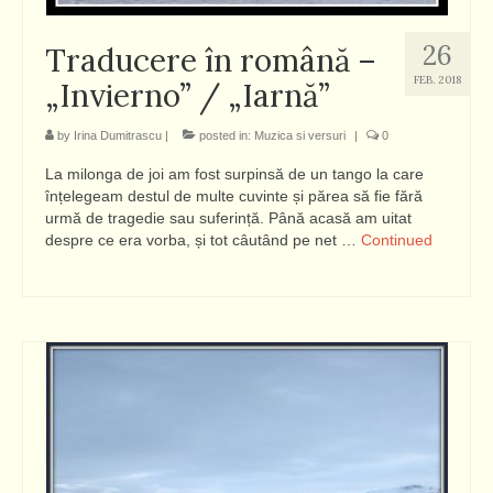
26
Traducere în română –
FEB. 2018
„Invierno” / „Iarnă”
by
Irina Dumitrascu
|
posted in:
Muzica si versuri
|
0
La milonga de joi am fost surpinsă de un tango la care
înțelegeam destul de multe cuvinte și părea să fie fără
urmă de tragedie sau suferință. Până acasă am uitat
despre ce era vorba, și tot câutând pe net …
Continued