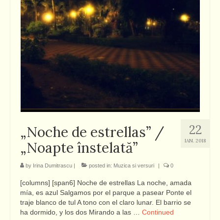
22
„Noche de estrellas” /
IAN. 2018
„Noapte înstelată”
by
Irina Dumitrascu
|
posted in:
Muzica si versuri
|
0
[columns] [span6] Noche de estrellas La noche, amada
mía, es azul Salgamos por el parque a pasear Ponte el
traje blanco de tul A tono con el claro lunar. El barrio se
ha dormido, y los dos Mirando a las …
Continued