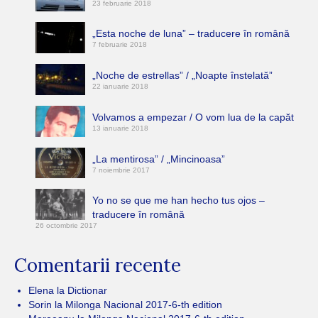
23 februarie 2018
„Esta noche de luna” – traducere în română
7 februarie 2018
„Noche de estrellas” / „Noapte înstelată”
22 ianuarie 2018
Volvamos a empezar / O vom lua de la capăt
13 ianuarie 2018
„La mentirosa” / „Mincinoasa”
7 noiembrie 2017
Yo no se que me han hecho tus ojos –
traducere în română
26 octombrie 2017
Comentarii recente
Elena
la
Dictionar
Sorin
la
Milonga Nacional 2017-6-th edition