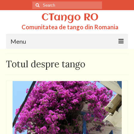
Search
for:
CTango RO
Comunitatea de tango din Romania
Menu
Acasa
Totul despre tango
Totul despre tango
Dictionar
Scoli
Q&A