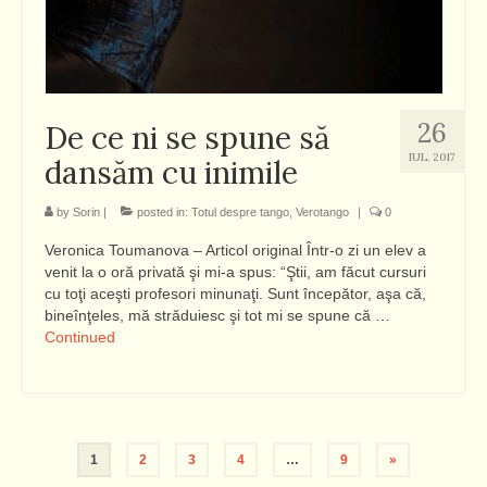
26
De ce ni se spune să
IUL. 2017
dansăm cu inimile
by
Sorin
|
posted in:
Totul despre tango
,
Verotango
|
0
Veronica Toumanova – Articol original Într-o zi un elev a
venit la o oră privată şi mi-a spus: “Ştii, am făcut cursuri
cu toţi aceşti profesori minunaţi. Sunt începător, aşa că,
bineînţeles, mă străduiesc şi tot mi se spune că …
Continued
Paginație
1
2
3
4
…
9
»