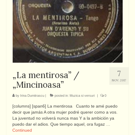
7
„La mentirosa” /
NOV. 2017
„Mincinoasa”
by
Irina Dumitrascu
|
posted in:
Muzica si versuri
|
0
[columns] [span6] La mentirosa Cuanto te amé puedo
decir que jamás A otra mujer podré querer como a vos.
La juventud no volverá nunca mas Y a la ambición ya
puedo dar el adios. Que tiempo aquel, ora fugaz …
Continued