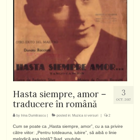
3
Hasta siempre, amor –
OCT. 2017
traducere în română
by
Irina Dumitrascu
|
posted in:
Muzica si versuri
|
2
Cum se poate ca „Hasta siempre, amor”, cu a sa privire
către viitor: „Pentru totdeauna, iubire”, să aibă o linie
melodică așa tristă? [kad_youtube