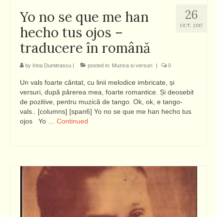
26
Yo no se que me han
OCT. 2017
hecho tus ojos –
traducere în română
by
Irina Dumitrascu
|
posted in:
Muzica si versuri
|
0
Un vals foarte cântat, cu linii melodice imbricate, și
versuri, după părerea mea, foarte romantice. Și deosebit
de pozitive, pentru muzică de tango. Ok, ok, e tango-
vals.. [columns] [span6] Yo no se que me han hecho tus
ojos Yo …
Continued