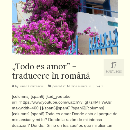
17
„Todo es amor” –
MART. 2018
traducere în română
by
Irina Dumitrascu
|
posted in:
Muzica si versuri
|
0
[columns] [span6] [kad_youtube
url=”https://www.youtube.com/watch?v=gI7zKMHWAIs”
maxwidth=400 ] [/span6][span6][/span6][/columns]
[columns] [span6] Todo es amor Donde esta el porque de
mis ansias y mi fe? Donde la razón de mi intensa
desazón? Donde.. Si no en tus sueños que mi alientan