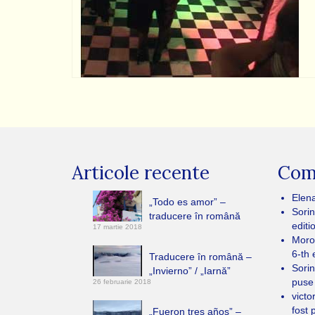
Articole recente
Come
Elen
„Todo es amor” –
Sorin
traducere în română
editi
17 martie 2018
Moro
6-th 
Traducere în română –
Sorin
„Invierno” / „Iarnă”
puse
26 februarie 2018
victo
fost 
„Fueron tres años” –