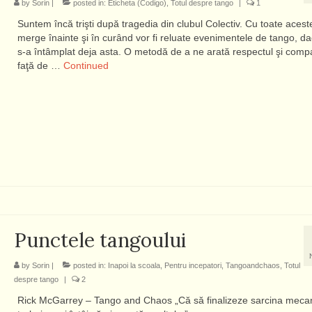
by
Sorin
|
posted in:
Eticheta (Codigo)
,
Totul despre tango
|
1
Suntem încă trişti după tragedia din clubul Colectiv. Cu toate acest
merge înainte şi în curând vor fi reluate evenimentele de tango, d
s-a întâmplat deja asta. O metodă de a ne arată respectul şi com
faţă de …
Continued
Punctele tangoului
by
Sorin
|
posted in:
Inapoi la scoala
,
Pentru incepatori
,
Tangoandchaos
,
Totul
despre tango
|
2
Rick McGarrey – Tango and Chaos „Că să finalizeze sarcina mecan