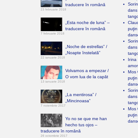
Sorin
traducere în română
23 februarie 2018
dans
tang
„Esta noche de luna” –
Clau
traducere în română
puţin
7 februarie 2018
dans
Sorin
„Noche de estrellas” /
dans
„Noapte înstelată”
tang
22 ianuarie 2018
Irina
amor
Volvamos a empezar /
Mos 
O vom lua de la capăt
puţin
13 ianuarie 2018
dans
Sorin
„La mentirosa” /
dans
„Mincinoasa”
tang
7 noiembrie 2017
Mos 
puţin
Yo no se que me han
dans
hecho tus ojos –
traducere în română
26 octombrie 2017