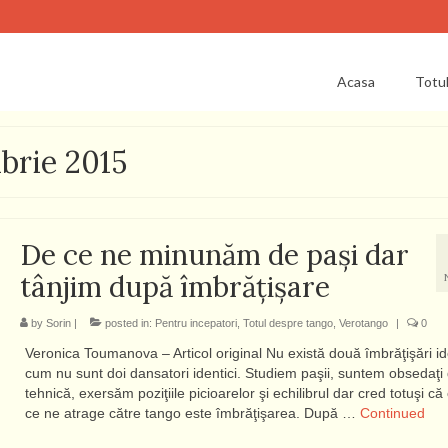
Acasa
Totu
brie 2015
De ce ne minunăm de paşi dar
tânjim după îmbrăţişare
by
Sorin
|
posted in:
Pentru incepatori
,
Totul despre tango
,
Verotango
|
0
Veronica Toumanova – Articol original Nu există două îmbrăţişări id
cum nu sunt doi dansatori identici. Studiem paşii, suntem obsedaţi
tehnică, exersăm poziţiile picioarelor şi echilibrul dar cred totuşi că
ce ne atrage către tango este îmbrăţişarea. După …
Continued