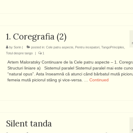
1. Coregrafia (2)
by
Sorin
|
posted in:
Cele patru aspecte
,
Pentru incepatori
,
TangoPrinciples
,
Totul despre tango
|
1
Artem Maloratsky Continuare de la Cele patru aspecte – 1. Coregra
Structuri liniare a) Sistemul paralel Sistemul paralel mai este cun
“natural opus”. Asta înseamnă că atunci când bărbatul mută picioru
femeia mută piciorul stâng şi vice-versa. …
Continued
Silent tanda