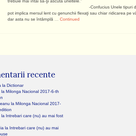
trebuie mai întâi să-şi ascută uneltele.”
-Confucius Unele tipuri de d
pot implica mersul lent cu genunchii flexaţi sau chiar ridicarea pe vâ
dar asta nu se întâmplă …
Continued
ntarii recente
a
la
Dictionar
la
Milonga Nacional 2017-6-th
on
eanu
la
Milonga Nacional 2017-
edition
la
Intrebari care (nu) au mai fost
ria
la
Intrebari care (nu) au mai
puse