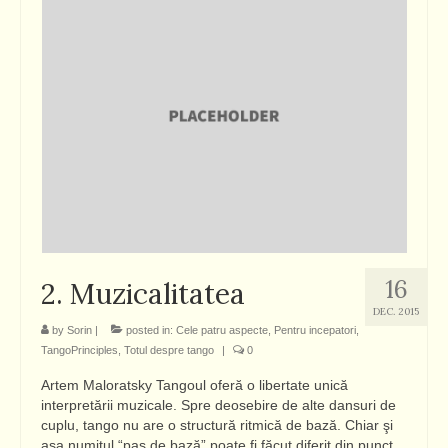
16
2. Muzicalitatea
DEC. 2015
by
Sorin
|
posted in:
Cele patru aspecte
,
Pentru incepatori
,
TangoPrinciples
,
Totul despre tango
|
0
Artem Maloratsky Tangoul oferă o libertate unică
interpretării muzicale. Spre deosebire de alte dansuri de
cuplu, tango nu are o structură ritmică de bază. Chiar şi
aşa numitul “pas de bază” poate fi făcut diferit din punct