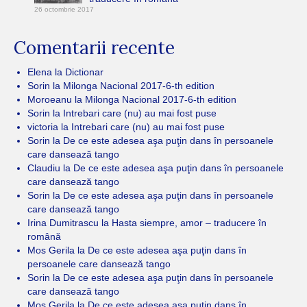
26 octombrie 2017
Comentarii recente
Elena
la
Dictionar
Sorin
la
Milonga Nacional 2017-6-th edition
Moroeanu
la
Milonga Nacional 2017-6-th edition
Sorin
la
Intrebari care (nu) au mai fost puse
victoria
la
Intrebari care (nu) au mai fost puse
Sorin
la
De ce este adesea aşa puţin dans în persoanele
care dansează tango
Claudiu
la
De ce este adesea aşa puţin dans în persoanele
care dansează tango
Sorin
la
De ce este adesea aşa puţin dans în persoanele
care dansează tango
Irina Dumitrascu
la
Hasta siempre, amor – traducere în
română
Mos Gerila
la
De ce este adesea aşa puţin dans în
persoanele care dansează tango
Sorin
la
De ce este adesea aşa puţin dans în persoanele
care dansează tango
Mos Gerila
la
De ce este adesea aşa puţin dans în