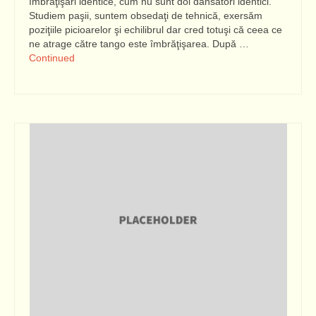
îmbrăţişări identice, cum nu sunt doi dansatori identici.
Studiem paşii, suntem obsedaţi de tehnică, exersăm
poziţiile picioarelor şi echilibrul dar cred totuşi că ceea ce
ne atrage către tango este îmbrăţişarea. După …
Continued