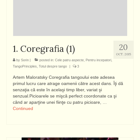
20
1. Coregrafia (1)
OCT. 2015
by
Sorin
|
posted in:
Cele patru aspecte
,
Pentru incepatori
,
TangoPrinciples
,
Totul despre tango
|
3
Artem Maloratsky Coregrafia tangoului este adesea
primul lucru care atrage oamenii către acest dans. Îţi dă
senzaţia că este în acelaşi timp liber, variat şi
senzual.Picioarele se mişcă perfect coordonate ca şi
când ar aparţine unei fiinţe cu patru picioare, …
Continued