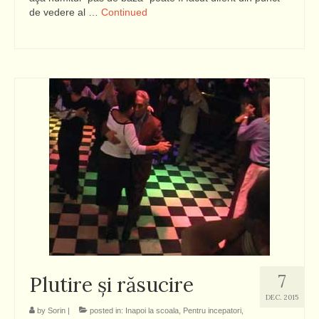
de vedere al …
Continued
7
Plutire şi răsucire
DEC. 2015
by
Sorin
|
posted in:
Inapoi la scoala
,
Pentru incepatori
,