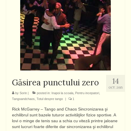
14
Găsirea punctului zero
OCT. 2015
by
Sorin
|
posted in:
Inapoi la scoala
,
Pentru incepatori
,
Tangoandchaos
,
Totul despre tango
|
1
Rick McGarrey – Tango and Chaos Sincronizarea şi
echilibrul sunt bazele tuturor activităţilor fizice sportive. A
lovi o minge de tenis sau a schia cu viteză printre jaloane
sunt lucruri foarte diferite dar sincronizarea şi echilibrul