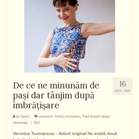
16
De ce ne minunăm de
NOV. 2015
paşi dar tânjim după
îmbrăţişare
by
Sorin
|
posted in:
Pentru incepatori
,
Totul despre tango
,
Verotango
|
0
Veronica Toumanova – Articol original Nu există două