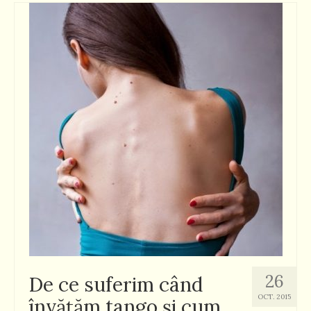
26
De ce suferim când
OCT. 2015
învăţăm tango şi cum