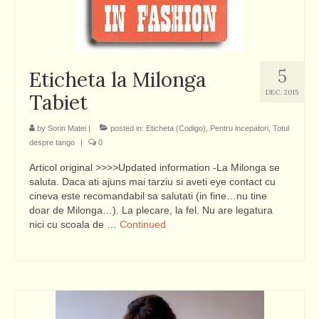
5
Eticheta la Milonga
DEC. 2015
Tabiet
by
Sorin Matei
|
posted in:
Eticheta (Codigo)
,
Pentru incepatori
,
Totul
despre tango
|
0
Articol original >>>>Updated information -La Milonga se
saluta. Daca ati ajuns mai tarziu si aveti eye contact cu
cineva este recomandabil sa salutati (in fine…nu tine
doar de Milonga…). La plecare, la fel. Nu are legatura
nici cu scoala de …
Continued