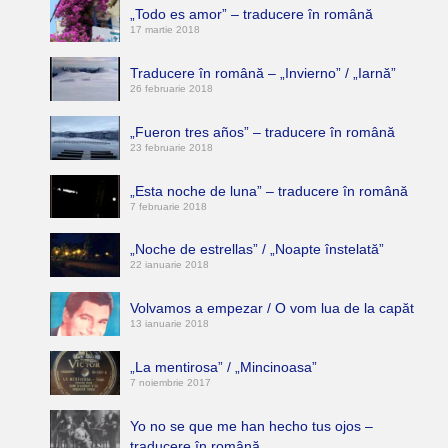
„Todo es amor” – traducere în română
17 martie 2018
Traducere în română – „Invierno” / „Iarnă”
26 februarie 2018
„Fueron tres años” – traducere în română
23 februarie 2018
„Esta noche de luna” – traducere în română
7 februarie 2018
„Noche de estrellas” / „Noapte înstelată”
22 ianuarie 2018
Volvamos a empezar / O vom lua de la capăt
13 ianuarie 2018
„La mentirosa” / „Mincinoasa”
7 noiembrie 2017
Yo no se que me han hecho tus ojos –
traducere în română