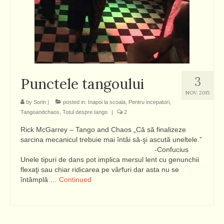
3
Punctele tangoului
NOV. 2015
by
Sorin
|
posted in:
Inapoi la scoala
,
Pentru incepatori
,
Tangoandchaos
,
Totul despre tango
|
2
Rick McGarrey – Tango and Chaos „Că să finalizeze
sarcina mecanicul trebuie mai întâi să-şi ascută uneltele.”
-Confucius
Unele tipuri de dans pot implica mersul lent cu genunchii
flexaţi sau chiar ridicarea pe vârfuri dar asta nu se
întâmplă …
Continued