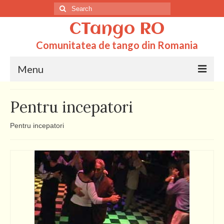
Search
for:
CTango RO
Comunitatea de tango din Romania
Menu
Acasa
Pentru incepatori
Totul despre tango
Pentru incepatori
Dictionar
Scoli
Q&A