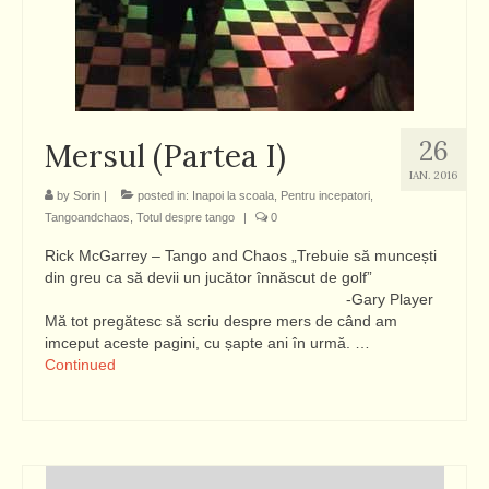
26
Mersul (Partea I)
IAN. 2016
by
Sorin
|
posted in:
Inapoi la scoala
,
Pentru incepatori
,
Tangoandchaos
,
Totul despre tango
|
0
Rick McGarrey – Tango and Chaos „Trebuie să muncești
din greu ca să devii un jucător înnăscut de golf”
-Gary Player
Mă tot pregătesc să scriu despre mers de când am
imceput aceste pagini, cu șapte ani în urmă. …
Continued