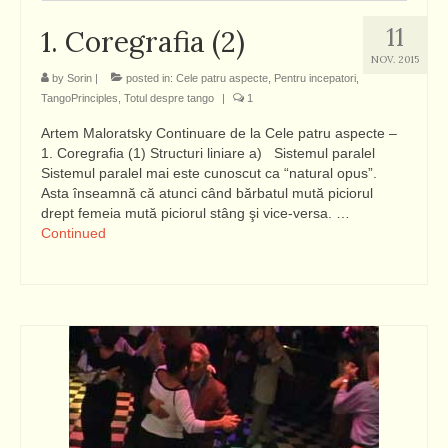
11
1. Coregrafia (2)
NOV. 2015
by
Sorin
|
posted in:
Cele patru aspecte
,
Pentru incepatori
,
TangoPrinciples
,
Totul despre tango
|
1
Artem Maloratsky Continuare de la Cele patru aspecte –
1. Coregrafia (1) Structuri liniare a) Sistemul paralel
Sistemul paralel mai este cunoscut ca “natural opus”.
Asta înseamnă că atunci când bărbatul mută piciorul
drept femeia mută piciorul stâng şi vice-versa. …
Continued