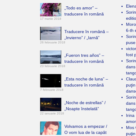
Elen
„Todo es amor” –
Sorin
traducere în română
editi
17 martie 2018
Moro
6-th 
Traducere în română –
Sorin
„Invierno” / „Iarnă”
puse
26 februarie 2018
victo
fost 
„Fueron tres años” –
Sorin
traducere în română
23 februarie 2018
dans
tang
„Esta noche de luna” –
Clau
traducere în română
puţin
7 februarie 2018
dans
Sorin
„Noche de estrellas” /
dans
„Noapte înstelată”
tang
22 ianuarie 2018
Irina
amor
Volvamos a empezar /
Mos 
O vom lua de la capăt
puţin