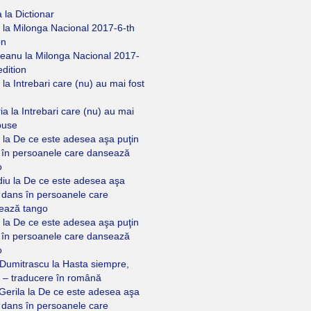
a
la
Dictionar
la
Milonga Nacional 2017-6-th
on
eanu
la
Milonga Nacional 2017-
edition
la
Intrebari care (nu) au mai fost
ria
la
Intrebari care (nu) au mai
puse
la
De ce este adesea aşa puţin
 în persoanele care dansează
o
diu
la
De ce este adesea aşa
 dans în persoanele care
ează tango
la
De ce este adesea aşa puţin
 în persoanele care dansează
o
 Dumitrascu
la
Hasta siempre,
 – traducere în română
Gerila
la
De ce este adesea aşa
 dans în persoanele care