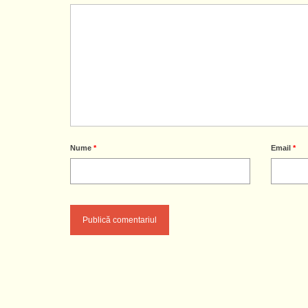
Nume
*
Email
*