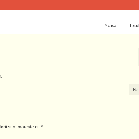
Acasa
Totu
r.
Ne
torii sunt marcate cu
*