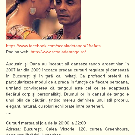
https://www.facebook.com/scoaladetango/?fref=ts
Pagina web:
http://www.scoaladetango.ro/
…
Augustin şi Oana au început să danseze tango argentinian în
2007 iar din 2009 încoace predau cursuri regulate şi dansează
în Bucureşti şi în ţară ca invitaţi. Ca profesori preferă să
particularizeze modul de a preda în funcţie de fiecare persoană,
urmând convingerea că tangoul este cel ce se adaptează
fiecărui corp şi personalităţi. Drumul lor în dansul de tango e
unul plin de căutări, ţintind mereu definirea unui stil propriu,
elegant, natural, cu roluri echilibrate între parteneri.
….
Cursuri martea si joia de la 20:00 la 22:00
Adresa: Bucureşti, Calea Victoriei 120, curtea Greenhours,