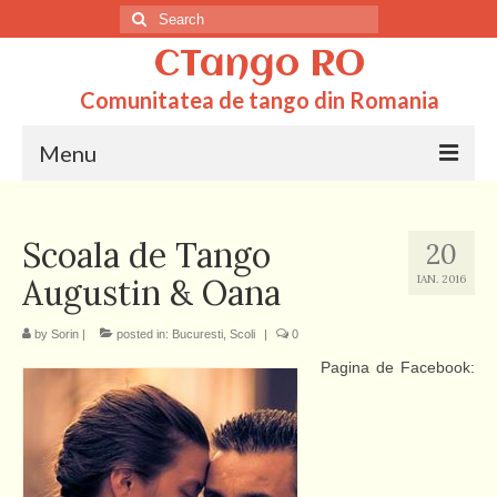
Search
for:
CTango RO
Comunitatea de tango din Romania
Menu
Acasa
Scoala de Tango
20
Totul despre tango
Augustin & Oana
IAN. 2016
Dictionar
by
Sorin
|
posted in:
Bucuresti
,
Scoli
|
0
Scoli
Pagina de Facebook:
Q&A