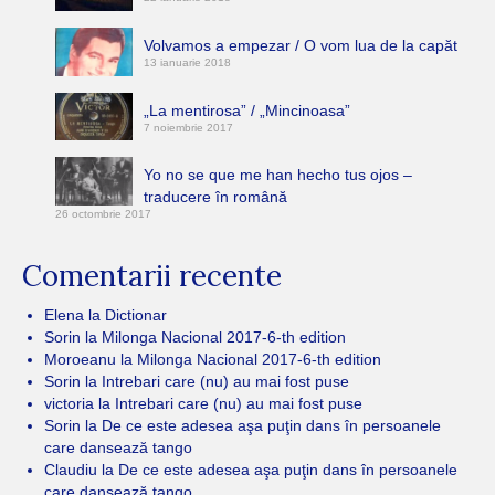
Volvamos a empezar / O vom lua de la capăt
13 ianuarie 2018
„La mentirosa” / „Mincinoasa”
7 noiembrie 2017
Yo no se que me han hecho tus ojos –
traducere în română
26 octombrie 2017
Comentarii recente
Elena
la
Dictionar
Sorin
la
Milonga Nacional 2017-6-th edition
Moroeanu
la
Milonga Nacional 2017-6-th edition
Sorin
la
Intrebari care (nu) au mai fost puse
victoria
la
Intrebari care (nu) au mai fost puse
Sorin
la
De ce este adesea aşa puţin dans în persoanele
care dansează tango
Claudiu
la
De ce este adesea aşa puţin dans în persoanele
care dansează tango