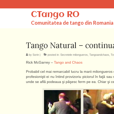
CTango RO
Comunitatea de tango din Romania
Tango Natural – continu
by
Sorin
|
posted in:
Secretele milongueros
,
Tangoandchaos
,
To
Rick McGarrey –
Tango and Chaos
Probabil cel mai remarcabil lucru la marii milongueros 
profesionişti ei nu întind provizoriu piciorul în faţă sa
unde se află podeaua şi păşesc ferm pe ea. Chiar şi cel