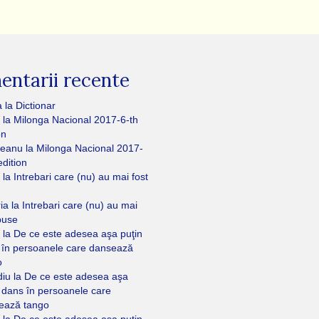
ntarii recente
a
la
Dictionar
la
Milonga Nacional 2017-6-th
on
eanu
la
Milonga Nacional 2017-
edition
la
Intrebari care (nu) au mai fost
ria
la
Intrebari care (nu) au mai
puse
la
De ce este adesea aşa puţin
 în persoanele care dansează
o
diu
la
De ce este adesea aşa
 dans în persoanele care
ează tango