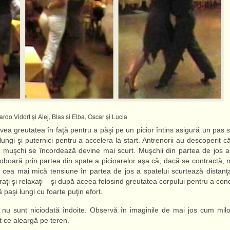
ardo Vidort şi Alej, Blas si Elba, Oscar şi Lucia
ea greutatea în faţă pentru a păşi pe un picior întins asigură un pas s
lungi şi puternici pentru a accelera la start. Antrenorii au descoperit c
 muşchi se încordează devine mai scurt. Muşchii din partea de jos a
coboară prin partea din spate a picioarelor aşa că, dacă se contractă, 
 cea mai mică tensiune în partea de jos a spatelui scurtează distanţ
traţi şi relaxaţi – şi după aceea folosind greutatea corpului pentru a con
paşi lungi cu foarte puţin efort.
e nu sunt niciodată îndoite. Observă în imaginile de mai jos cum mi
t ce aleargă pe teren.