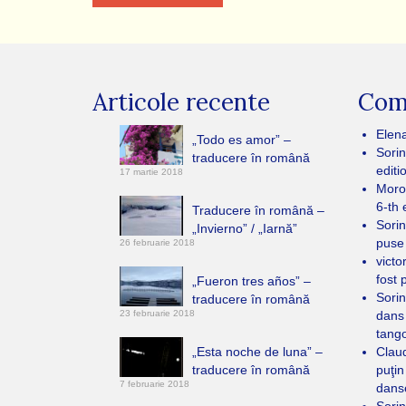
Articole recente
Come
Elen
„Todo es amor” –
Sorin
traducere în română
editi
17 martie 2018
Moro
6-th 
Traducere în română –
Sorin
„Invierno” / „Iarnă”
puse
26 februarie 2018
victo
fost 
„Fueron tres años” –
Sorin
traducere în română
23 februarie 2018
dans
tang
„Esta noche de luna” –
Clau
traducere în română
puţin
7 februarie 2018
dans