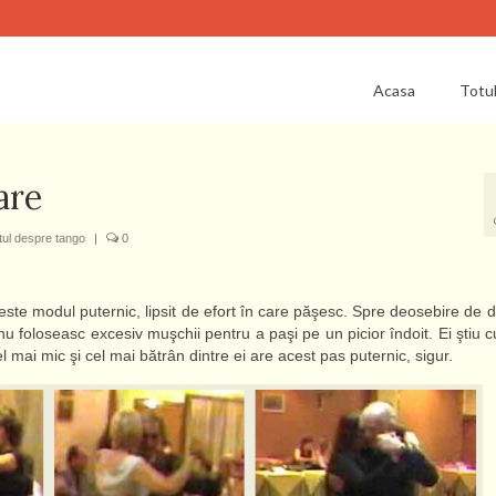
Acasa
Totu
are
tul despre tango
|
0
este modul puternic, lipsit de efort în care păşesc. Spre deosebire de d
u nu foloseasc excesiv muşchii pentru a paşi pe un picior îndoit. Ei ştiu c
 mai mic şi cel mai bătrân dintre ei are acest pas puternic, sigur.