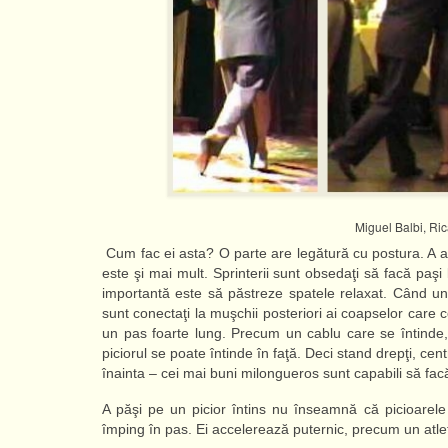
Miguel Balbi, Ric
Cum fac ei asta? O parte are legătură cu postura. A av
este şi mai mult. Sprinterii sunt obsedaţi să facă paşi 
importantă este să păstreze spatele relaxat. Când un
sunt conectaţi la muşchii posteriori ai coapselor care 
un pas foarte lung. Precum un cablu care se întinde,
piciorul se poate întinde în faţă. Deci stand drepţi, cen
înainta – cei mai buni milongueros sunt capabili să facă 
A păşi pe un picior întins nu înseamnă că picioarel
împing în pas. Ei accelerează puternic, precum un atle