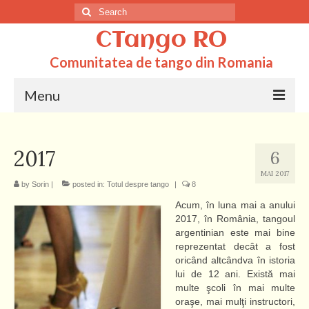
Search
for:
CTango RO
Comunitatea de tango din Romania
Menu
Acasa
2017
6
Totul despre tango
MAI 2017
by
Sorin
|
posted in:
Totul despre tango
|
8
Dictionar
Acum, în luna mai a anului
Scoli
2017, în România, tangoul
argentinian este mai bine
Q&A
reprezentat decât a fost
oricând altcândva în istoria
lui de 12 ani. Există mai
multe şcoli în mai multe
oraşe, mai mulţi instructori,