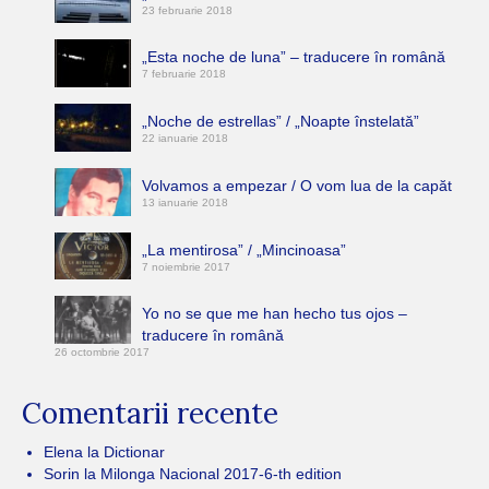
23 februarie 2018
„Esta noche de luna” – traducere în română
7 februarie 2018
„Noche de estrellas” / „Noapte înstelată”
22 ianuarie 2018
Volvamos a empezar / O vom lua de la capăt
13 ianuarie 2018
„La mentirosa” / „Mincinoasa”
7 noiembrie 2017
Yo no se que me han hecho tus ojos –
traducere în română
26 octombrie 2017
Comentarii recente
Elena
la
Dictionar
Sorin
la
Milonga Nacional 2017-6-th edition