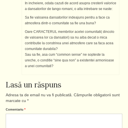
In incheiere, odata cazuti de acord asupra cresterii valorice
a dansatorilor de tango romani, o alta intrebare se naste:
Sa fie valoarea dansatorilor indeajuns pentru a face ca
atmosfera dintr-o comunitate sa fie una buna?
Oare CARACTERUL membrilor acelei comunitati( dincolo
de valoarea lor ca dansatori) sa nu aiba decat o mica
contributie la constrirea unei atmosfere care sa faca acea
comunitate durabila?
Sau sa fie, asa cum “common sense” ne sopteste la
ureche, o conditie “sine qua non” a existentei armonioase
a unei comunitati?
Lasă un răspuns
Adresa ta de email nu va fi publicată.
Câmpurile obligatorii sunt
marcate cu
*
Comentariu
*