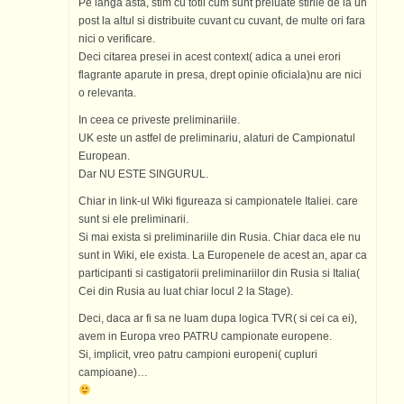
Pe langa asta, stim cu totii cum sunt preluate stirile de la un
post la altul si distribuite cuvant cu cuvant, de multe ori fara
nici o verificare.
Deci citarea presei in acest context( adica a unei erori
flagrante aparute in presa, drept opinie oficiala)nu are nici
o relevanta.
In ceea ce priveste preliminariile.
UK este un astfel de preliminariu, alaturi de Campionatul
European.
Dar NU ESTE SINGURUL.
Chiar in link-ul Wiki figureaza si campionatele Italiei. care
sunt si ele preliminarii.
Si mai exista si preliminariile din Rusia. Chiar daca ele nu
sunt in Wiki, ele exista. La Europenele de acest an, apar ca
participanti si castigatorii preliminariilor din Rusia si Italia(
Cei din Rusia au luat chiar locul 2 la Stage).
Deci, daca ar fi sa ne luam dupa logica TVR( si cei ca ei),
avem in Europa vreo PATRU campionate europene.
Si, implicit, vreo patru campioni europeni( cupluri
campioane)…