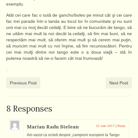
exemplu.
Atât cei care fac o sută de gancho/boleo pe minut cât şi cei care
fac trei parade într-o tanda au locul lor în comunitate şi nu sunt
unii mai cu moţ decât ceilalţi. E bine să ne bucurăm de tango, să
ne uităm mai mult la noi decât la ceilalţi, să fim mai buni, să ne
respectăm mai mult, să oferim mai mult şi să cerem mai puţin,
să muncim mai mult cu noi înşine, să fim recunoscători. Pentru
cei mai mulţi dintre noi tango este o a doua viaţă – stă în
puterea noastră să ne-o facem cât mai frumoasă!
.
Previous Post
Next Post
8 Responses
Marian Radu Stelean
21 iulie 2017
|
Reply
Am vazut ca scrieti despre „campioni europeni la Tango