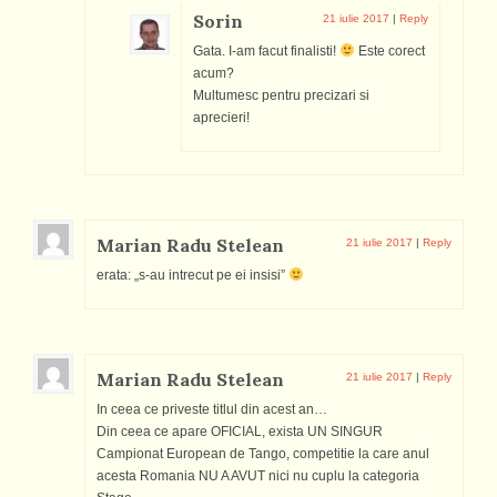
Sorin
21 iulie 2017
|
Reply
Gata. I-am facut finalisti!
Este corect
acum?
Multumesc pentru precizari si
aprecieri!
Marian Radu Stelean
21 iulie 2017
|
Reply
erata: „s-au intrecut pe ei insisi”
Marian Radu Stelean
21 iulie 2017
|
Reply
In ceea ce priveste titlul din acest an…
Din ceea ce apare OFICIAL, exista UN SINGUR
Campionat European de Tango, competitie la care anul
acesta Romania NU A AVUT nici nu cuplu la categoria