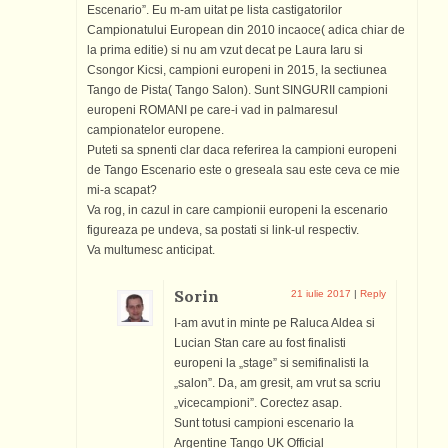
Escenario”. Eu m-am uitat pe lista castigatorilor
Campionatului European din 2010 incaoce( adica chiar de
la prima editie) si nu am vzut decat pe Laura Iaru si
Csongor Kicsi, campioni europeni in 2015, la sectiunea
Tango de Pista( Tango Salon). Sunt SINGURII campioni
europeni ROMANI pe care-i vad in palmaresul
campionatelor europene.
Puteti sa spnenti clar daca referirea la campioni europeni
de Tango Escenario este o greseala sau este ceva ce mie
mi-a scapat?
Va rog, in cazul in care campionii europeni la escenario
figureaza pe undeva, sa postati si link-ul respectiv.
Va multumesc anticipat.
Sorin
21 iulie 2017
|
Reply
I-am avut in minte pe Raluca Aldea si
Lucian Stan care au fost finalisti
europeni la „stage” si semifinalisti la
„salon”. Da, am gresit, am vrut sa scriu
„vicecampioni”. Corectez asap.
Sunt totusi campioni escenario la
Argentine Tango UK Official