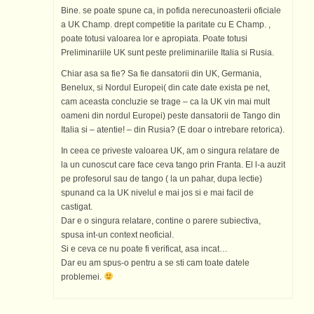
Bine. se poate spune ca, in pofida nerecunoasterii oficiale
a UK Champ. drept competitie la paritate cu E Champ. ,
poate totusi valoarea lor e apropiata. Poate totusi
Preliminariile UK sunt peste preliminariile Italia si Rusia.
Chiar asa sa fie? Sa fie dansatorii din UK, Germania,
Benelux, si Nordul Europei( din cate date exista pe net,
cam aceasta concluzie se trage – ca la UK vin mai mult
oameni din nordul Europei) peste dansatorii de Tango din
Italia si – atentie! – din Rusia? (E doar o intrebare retorica).
In ceea ce priveste valoarea UK, am o singura relatare de
la un cunoscut care face ceva tango prin Franta. El l-a auzit
pe profesorul sau de tango ( la un pahar, dupa lectie)
spunand ca la UK nivelul e mai jos si e mai facil de
castigat.
Dar e o singura relatare, contine o parere subiectiva,
spusa int-un context neoficial.
Si e ceva ce nu poate fi verificat, asa incat…
Dar eu am spus-o pentru a se sti cam toate datele
problemei.