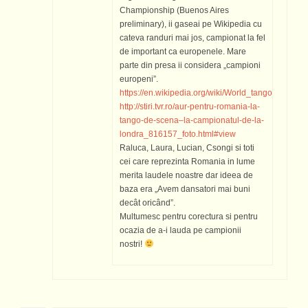
Championship (Buenos Aires
preliminary), ii gaseai pe Wikipedia cu
cateva randuri mai jos, campionat la fel
de important ca europenele. Mare
parte din presa ii considera „campioni
europeni”.
https://en.wikipedia.org/wiki/World_tango_dan
http://stiri.tvr.ro/aur-pentru-romania-la-
tango-de-scena–la-campionatul-de-la-
londra_816157_foto.html#view
Raluca, Laura, Lucian, Csongi si toti
cei care reprezinta Romania in lume
merita laudele noastre dar ideea de
baza era „Avem dansatori mai buni
decât oricând”.
Multumesc pentru corectura si pentru
ocazia de a-i lauda pe campionii
nostri!