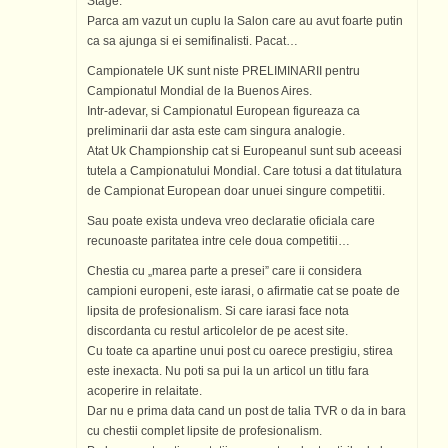
Stage.
Parca am vazut un cuplu la Salon care au avut foarte putin
ca sa ajunga si ei semifinalisti. Pacat…
Campionatele UK sunt niste PRELIMINARII pentru
Campionatul Mondial de la Buenos Aires.
Intr-adevar, si Campionatul European figureaza ca
preliminarii dar asta este cam singura analogie.
Atat Uk Championship cat si Europeanul sunt sub aceeasi
tutela a Campionatului Mondial. Care totusi a dat titulatura
de Campionat European doar unuei singure competitii.
Sau poate exista undeva vreo declaratie oficiala care
recunoaste paritatea intre cele doua competitii…
Chestia cu „marea parte a presei” care ii considera
campioni europeni, este iarasi, o afirmatie cat se poate de
lipsita de profesionalism. Si care iarasi face nota
discordanta cu restul articolelor de pe acest site.
Cu toate ca apartine unui post cu oarece prestigiu, stirea
este inexacta. Nu poti sa pui la un articol un titlu fara
acoperire in relaitate.
Dar nu e prima data cand un post de talia TVR o da in bara
cu chestii complet lipsite de profesionalism.