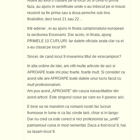
Aldea au avut o clasare pe la locul 30 si ceva in prima
faza, au ajuns in semifinale unde s-au intrecut pe ei insusi
reusind sa fie prima sau a doua pereche sub lina
finalistilor, deci locul 21 sau 22…
Intr-adevar , ei au ajuns in finala campionatului european
la sectiunea Escenario. Dar acolo, in finala, ajung
PRIMELE 10 CUPLURI. Iar datele oficiale arata clar ca ei
s-au clasat pe locul 9!!!
Sincer, de cand locul 9 inseamna titlul de vicecampion?
In alta ordine de idei, am citit multe articole de aici si
APROAPE toate imi plac foarte, foarte mult. Si consider ca
acest site are APROAPE toate datele unui lucru facut cu
mult profesionalism.
Am pus acest „APROAPE” din cauza inexactitatilor din
acest articol. Este singurul cusur pe care eu il gasesc aici.
E bine sa ne mandrim ca romanii nostri fac lucruri
frumoase in lume si ca fac cinste tarii, chiar si in tango.
Dar nu cred ca este corect si nici profesionist sa „umfli”
palmaresul cuiva in mod nemeritat. Daca a fost locul 9, hai
sa lasam locul 9.