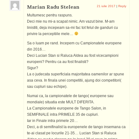
Marian Radu Stelean
21 iulie 2017
|
Reply
Multumesc pentru raspuns.
Deci mie nu mi-a scapat nimic. Am vazut bine. M-am
linistiti, deja incepeam sa-mi fac tot felul de ganduri cu
privire la perceptiile mele…
Sa o luam pe rand. Incepem cu Campionatele europene
din 2016…
Deci Lucian Stan si Raluca Aldea au fost vicecampioni
europeni? Pentru ca au fost finalisti?
Sigur?
La o judecata superficiala majoritatea oamenilor ar spune
asa ceva. In finala unei competitii, ajung doi competitori(
sau cupluri sau echipe).
Numai ca, la campionatele de tango( europene sau
mondiale) situatia este MULT DIFERITA.
La Campionatele europene de Tango Salon, in
SEMIFINALE intra PRIMELE 35 de cupluri.
Iar in Finale intra primele 20…
Deci, a di semifinalist la europenele de tango insemana ca
te-ai clasat pe locurile 21-35… Lucian Stan si Raluca