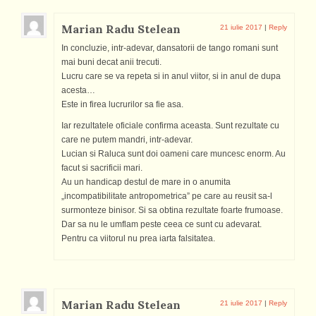
Marian Radu Stelean
21 iulie 2017
|
Reply
In concluzie, intr-adevar, dansatorii de tango romani sunt
mai buni decat anii trecuti.
Lucru care se va repeta si in anul viitor, si in anul de dupa
acesta…
Este in firea lucrurilor sa fie asa.
Iar rezultatele oficiale confirma aceasta. Sunt rezultate cu
care ne putem mandri, intr-adevar.
Lucian si Raluca sunt doi oameni care muncesc enorm. Au
facut si sacrificii mari.
Au un handicap destul de mare in o anumita
„incompatibilitate antropometrica” pe care au reusit sa-l
surmonteze binisor. Si sa obtina rezultate foarte frumoase.
Dar sa nu le umflam peste ceea ce sunt cu adevarat.
Pentru ca viitorul nu prea iarta falsitatea.
Marian Radu Stelean
21 iulie 2017
|
Reply