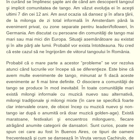
În curând se împlinesc şapte ani de când am descoperit tangoul
şi implicit comunitatea de tango. Am văzut evoluţia ei în aceşti
ultimi 7 din cei 12 ani. Am avut ocazia să dansez şi în afara ţării,
de la milonga de zi total informală în Amsterdam până la
eveniment privat, cu zone separate pentru leaderi/followeri, în
Germania. Am discutat cu persoane din comunităţi de tango mai
mari sau mai mici din Europa. Situaţii asemănătoare au existat
şi în alte părţi ale lumii. Probabil vor exista întotdeauna. Nu cred
că este cazul să ne îngrijorăm de viitorul tangoului în România.
Probabil că o mare parte a acestor “probleme” se vor rezolva
atunci când lucrurile vor începe să se diferenţieze. Este bine că
avem multe evenimente de tango, minunat ar fi dacă aceste
evenimente ar fi mai bine definite. O disociere a comunităţii de
tango se produce în mod inevitabil. În toate comunităţile mari
există milongi informale cu muzică nuevo sau alternativă,
milongi tradiţionale şi milongi mixte (în care se specifică foarte
clar intervalele orare, de obicei încep cu muzică nuevo şi non-
tango iar după o anumită oră doar muzică golden-age). Există
maratoane, festivaluri şi encuentros milonguero, fiecare
atrăgând anumite categorii de dansatori. Sunt curios, poate ne
spun cei care au fost în Buenos Aires, ce tipuri de oameni
frecventează şi cum se dansează în Viruta versus Cachirulo, de