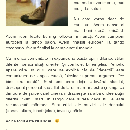
mai multe evenimente, mai
mulţi dansatori.
Nu este vorba doar de
cantitate. Avem dansatori
mai buni decât oricând.
Avem lideri foarte buni şi followeri minunaţi. Avem campioni
europeni la tango salon. Avem finalisti europeni la tango
escenario. Avem finalişti la campionatul mondial.
Ca în orice comunitate în expansiune există opinii diferite, stiluri
diferite, personalităţi diferite. Şi conflicte, bineînţeles. Periodic
apare câte un guru care ne explică cât de “defectă” este
comunitatea de tango actuală, folosind supremul argument “ce
bine era odată”. Sunt unii care deţin adevărul absolut,
descoperit personal sau aflat de la un mare maestru şi strigă ca
din gură de şarpe când cineva îndrăzneşte să aibă o idee puţin
diferită. Sunt “mari” în tango care suferă dacă nu le este
recunoscută mărimea. Sunt critici ale muzicii, ale dansului
(dansul altora, bineînţeles), invidii şi bârfe.
Adică totul este NORMAL!