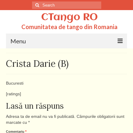
Search
for:
CTango RO
Comunitatea de tango din Romania
Menu
Acasa
Crista Darie (B)
Totul despre tango
Dictionar
Bucuresti
Scoli
[ratings]
Lasă un răspuns
Q&A
Adresa ta de email nu va fi publicată.
Câmpurile obligatorii sunt
marcate cu
*
Comentariu
*