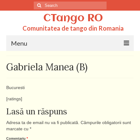
Search
for:
CTango RO
Comunitatea de tango din Romania
Menu
Acasa
Gabriela Manea (B)
Totul despre tango
Dictionar
Bucuresti
Scoli
[ratings]
Lasă un răspuns
Q&A
Adresa ta de email nu va fi publicată.
Câmpurile obligatorii sunt
marcate cu
*
Comentariu
*