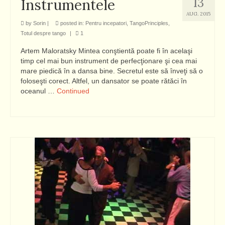
13
Instrumentele
AUG. 2015
by
Sorin
|
posted in:
Pentru incepatori
,
TangoPrinciples
,
Totul despre tango
|
1
Artem Maloratsky Mintea conştientă poate fi în acelaşi
timp cel mai bun instrument de perfecţionare şi cea mai
mare piedică în a dansa bine. Secretul este să înveţi să o
foloseşti corect. Altfel, un dansator se poate rătăci în
oceanul …
Continued