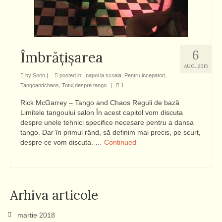
6
Îmbrăţişarea
AUG. 2015
by
Sorin
|
posted in:
Inapoi la scoala
,
Pentru incepatori
,
Tangoandchaos
,
Totul despre tango
|
1
Rick McGarrey – Tango and Chaos Reguli de bază
Limitele tangoului salon În acest capitol vom discuta
despre unele tehnici specifice necesare pentru a dansa
tango. Dar în primul rând, să definim mai precis, pe scurt,
despre ce vom discuta. …
Continued
Arhiva articole
martie 2018