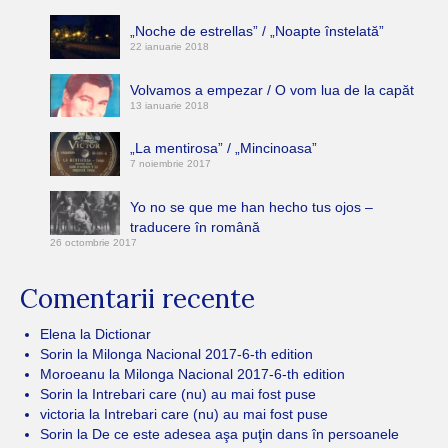
„Noche de estrellas” / „Noapte înstelată”
22 ianuarie 2018
Volvamos a empezar / O vom lua de la capăt
13 ianuarie 2018
„La mentirosa” / „Mincinoasa”
7 noiembrie 2017
Yo no se que me han hecho tus ojos –
traducere în română
26 octombrie 2017
Comentarii recente
Elena
la
Dictionar
Sorin
la
Milonga Nacional 2017-6-th edition
Moroeanu
la
Milonga Nacional 2017-6-th edition
Sorin
la
Intrebari care (nu) au mai fost puse
victoria
la
Intrebari care (nu) au mai fost puse
Sorin
la
De ce este adesea aşa puţin dans în persoanele