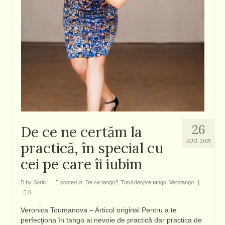
26
De ce ne certăm la
AUG. 2015
practică, în special cu
cei pe care îi iubim
by
Sorin
|
posted in:
De ce tango?
,
Totul despre tango
,
Verotango
|
0
Veronica Toumanova – Articol original Pentru a te
perfecţiona în tango ai nevoie de practică dar practica de