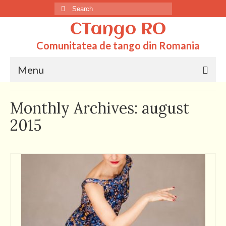
Search
for:
CTango RO
Comunitatea de tango din Romania
Menu
Acasa
Monthly Archives: august
Totul despre tango
2015
Dictionar
Scoli
Q&A