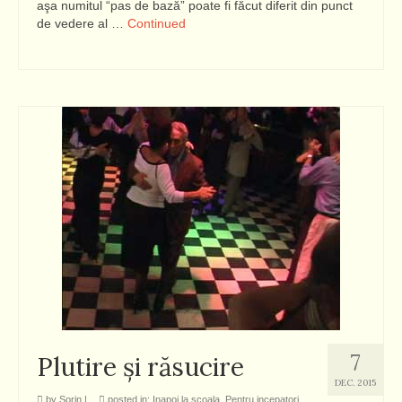
aşa numitul “pas de bază” poate fi făcut diferit din punct
de vedere al …
Continued
7
Plutire şi răsucire
DEC. 2015
by
Sorin
|
posted in:
Inapoi la scoala
,
Pentru incepatori
,