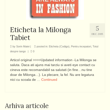
5
Eticheta la Milonga
DEC. 2015
Tabiet
by
Sorin Matei
|
posted in:
Eticheta (Codigo)
,
Pentru incepatori
,
Totul
despre tango
|
0
Articol original >>>>Updated information -La Milonga se
saluta. Daca ati ajuns mai tarziu si aveti eye contact cu
cineva este recomandabil sa salutati (in fine…nu tine
doar de Milonga…). La plecare, la fel. Nu are legatura
nici cu scoala de …
Continued
Arhiva articole