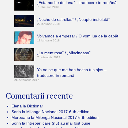
„Esta noche de luna” – traducere în română
7 februarie 2018
„Noche de estrellas” / „Noapte înstelată”
22 ianuarie 2018
Volvamos a empezar / O vom lua de la capăt
13 ianuarie 2018
„La mentirosa” / „Mincinoasa”
7 noiembrie 2017
Yo no se que me han hecho tus ojos –
traducere în română
26 octombrie 2017
Comentarii recente
Elena
la
Dictionar
Sorin
la
Milonga Nacional 2017-6-th edition
Moroeanu
la
Milonga Nacional 2017-6-th edition
Sorin
la
Intrebari care (nu) au mai fost puse