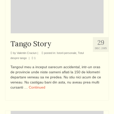
29
Tango Story
DEC. 2015
by
Valentin Craciun
|
posted in:
Istorii personale
,
Totul
despre tango
|
1
Tangoul meu a inceput oarecum accidental, intr-un oras
de provincie unde niste oameni aflati la 150 de kilometri
departare veneau sa ne predea. Nu stiu nici acum de ce
veneau. Nu castigau bani din asta, nu aveau prea multi
cursanti …
Continued