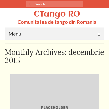
Search
for:
CTango RO
Comunitatea de tango din Romania
Menu
Acasa
Monthly Archives: decembrie
Totul despre tango
2015
Dictionar
Scoli
Q&A