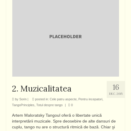
16
2. Muzicalitatea
DEC. 2015
by
Sorin
|
posted in:
Cele patru aspecte
,
Pentru incepatori
,
TangoPrinciples
,
Totul despre tango
|
0
Artem Maloratsky Tangoul oferă o libertate unică
interpretării muzicale. Spre deosebire de alte dansuri de
cuplu, tango nu are o structură ritmică de bază. Chiar şi