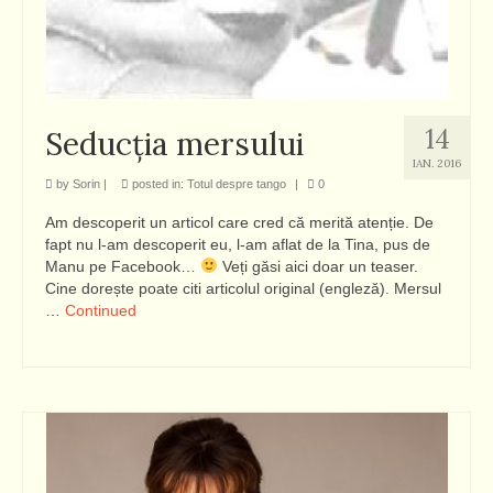
14
Seducția mersului
IAN. 2016
by
Sorin
|
posted in:
Totul despre tango
|
0
Am descoperit un articol care cred că merită atenție. De
fapt nu l-am descoperit eu, l-am aflat de la Tina, pus de
Manu pe Facebook…
Veți găsi aici doar un teaser.
Cine dorește poate citi articolul original (engleză). Mersul
…
Continued