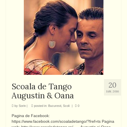
20
Scoala de Tango
IAN. 2016
Augustin & Oana
by
Sorin
|
posted in:
Bucuresti
,
Scoli
|
0
Pagina de Facebook:
https://www.facebook.com/scoaladetango/?fref=ts Pagina