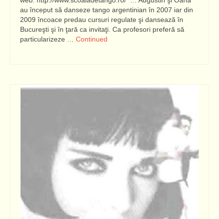
web: http://www.scoaladetango.ro/ … Augustin şi Oana
au început să danseze tango argentinian în 2007 iar din
2009 încoace predau cursuri regulate şi dansează în
Bucureşti şi în ţară ca invitaţi. Ca profesori preferă să
particularizeze …
Continued