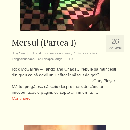
26
Mersul (Partea I)
IAN. 2016
by
Sorin
|
posted in:
Inapoi la scoala
,
Pentru incepatori
,
Tangoandchaos
,
Totul despre tango
|
0
Rick McGarrey – Tango and Chaos „Trebuie să muncești
din greu ca să devii un jucător înnăscut de golf”
-Gary Player
Mă tot pregătesc să scriu despre mers de când am
imceput aceste pagini, cu șapte ani în urmă. …
Continued