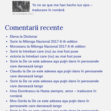
Yo no se que me han hecho tus ojos –
traducere în română
26 octombrie 2017
Comentarii recente
Elena
la
Dictionar
Sorin
la
Milonga Nacional 2017-6-th edition
Moroeanu
la
Milonga Nacional 2017-6-th edition
Sorin
la
Intrebari care (nu) au mai fost puse
victoria
la
Intrebari care (nu) au mai fost puse
Sorin
la
De ce este adesea aşa puţin dans în persoanele
care dansează tango
Claudiu
la
De ce este adesea aşa puţin dans în persoanele
care dansează tango
Sorin
la
De ce este adesea aşa puţin dans în persoanele
care dansează tango
Irina Dumitrascu
la
Hasta siempre, amor – traducere în
română
Mos Gerila
la
De ce este adesea aşa puţin dans în
persoanele care dansează tango
Sorin
la
De ce este adesea aşa puţin dans în persoanele