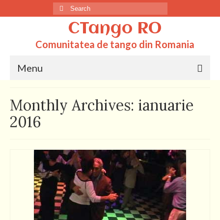
Search
for:
CTango RO
Comunitatea de tango din Romania
Menu
Acasa
Monthly Archives: ianuarie
Totul despre tango
2016
Dictionar
Scoli
Q&A