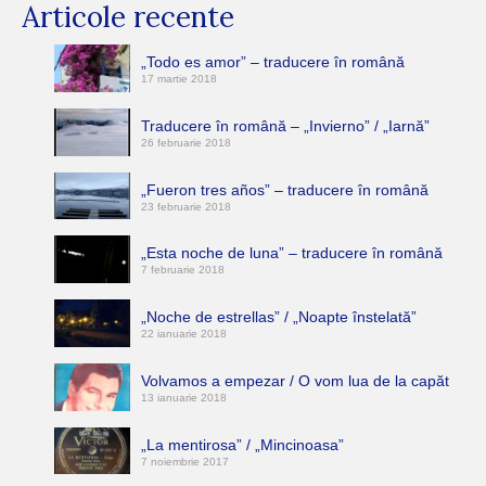
Articole recente
„Todo es amor” – traducere în română
17 martie 2018
Traducere în română – „Invierno” / „Iarnă”
26 februarie 2018
„Fueron tres años” – traducere în română
23 februarie 2018
„Esta noche de luna” – traducere în română
7 februarie 2018
„Noche de estrellas” / „Noapte înstelată”
22 ianuarie 2018
Volvamos a empezar / O vom lua de la capăt
13 ianuarie 2018
„La mentirosa” / „Mincinoasa”
7 noiembrie 2017