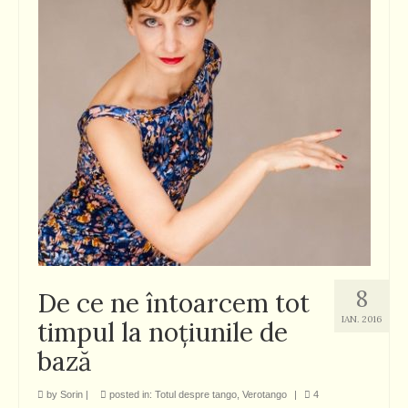
8
De ce ne întoarcem tot
IAN. 2016
timpul la noţiunile de
bază
by
Sorin
|
posted in:
Totul despre tango
,
Verotango
|
4