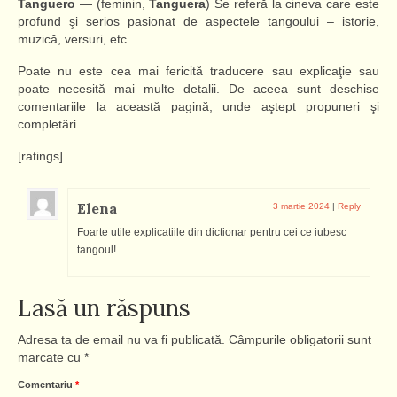
Tanguero
— (feminin,
Tanguera
) Se referă la cineva care este
profund şi serios pasionat de aspectele tangoului – istorie,
muzică, versuri, etc..
Poate nu este cea mai fericită traducere sau explicaţie sau
poate necesită mai multe detalii. De aceea sunt deschise
comentariile la această pagină, unde aştept propuneri şi
completări.
[ratings]
Elena
3 martie 2024
|
Reply
Foarte utile explicatiile din dictionar pentru cei ce iubesc
tangoul!
Lasă un răspuns
Adresa ta de email nu va fi publicată.
Câmpurile obligatorii sunt
marcate cu
*
Comentariu
*