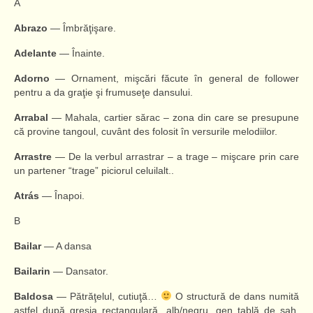
A
Abrazo
— Îmbrăţişare.
Adelante
— Înainte.
Adorno
— Ornament, mişcări făcute în general de follower
pentru a da graţie şi frumuseţe dansului.
Arrabal
— Mahala, cartier sărac – zona din care se presupune
că provine tangoul, cuvânt des folosit în versurile melodiilor.
Arrastre
— De la verbul arrastrar – a trage – mişcare prin care
un partener “trage” piciorul celuilalt..
Atrás
— Înapoi.
B
Bailar
— A dansa
Bailarin
— Dansator.
Baldosa
— Pătrăţelul, cutiuţă…
O structură de dans numită
astfel după gresia rectangulară, alb/negru, gen tablă de şah,