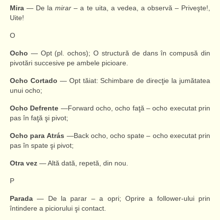
Mira
— De la
mirar
– a te uita, a vedea, a observă – Priveşte!,
Uite!
O
Ocho
— Opt (pl. ochos); O structură de dans în compusă din
pivotări succesive pe ambele picioare.
Ocho
Cortado
— Opt tăiat: Schimbare de direcţie la jumătatea
unui ocho;
Ocho
Defrente
—Forward ocho, ocho faţă – ocho executat prin
pas în faţă şi pivot;
Ocho
para
Atrás
—Back ocho, ocho spate – ocho executat prin
pas în spate şi pivot;
Otra
vez
— Altă dată, repetă, din nou.
P
Parada
— De la parar – a opri; Oprire a follower-ului prin
întindere a piciorului şi contact.