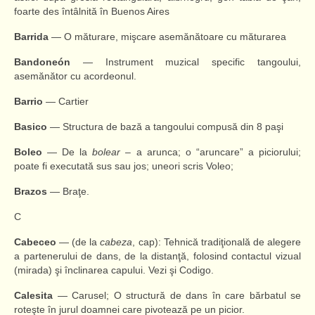
foarte des întâlnită în Buenos Aires
Barrida
— O măturare, mişcare asemănătoare cu măturarea
Bandoneón
— Instrument muzical specific tangoului,
asemănător cu acordeonul.
Barrio
— Cartier
Basico
— Structura de bază a tangoului compusă din 8 paşi
Boleo
— De la
bolear
– a arunca; o “aruncare” a piciorului;
poate fi executată sus sau jos; uneori scris Voleo;
Brazos
— Braţe.
C
Cabeceo
— (de la
cabeza
, cap): Tehnică tradiţională de alegere
a partenerului de dans, de la distanţă, folosind contactul vizual
(mirada) şi înclinarea capului. Vezi şi Codigo.
Calesita
— Carusel; O structură de dans în care bărbatul se
roteşte în jurul doamnei care pivotează pe un picior.