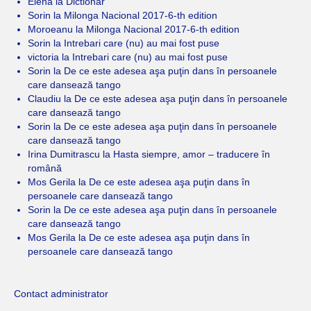
Elena
la
Dictionar
Sorin
la
Milonga Nacional 2017-6-th edition
Moroeanu
la
Milonga Nacional 2017-6-th edition
Sorin
la
Intrebari care (nu) au mai fost puse
victoria
la
Intrebari care (nu) au mai fost puse
Sorin
la
De ce este adesea aşa puţin dans în persoanele
care dansează tango
Claudiu
la
De ce este adesea aşa puţin dans în persoanele
care dansează tango
Sorin
la
De ce este adesea aşa puţin dans în persoanele
care dansează tango
Irina Dumitrascu
la
Hasta siempre, amor – traducere în
română
Mos Gerila
la
De ce este adesea aşa puţin dans în
persoanele care dansează tango
Sorin
la
De ce este adesea aşa puţin dans în persoanele
care dansează tango
Mos Gerila
la
De ce este adesea aşa puţin dans în
persoanele care dansează tango
Contact administrator