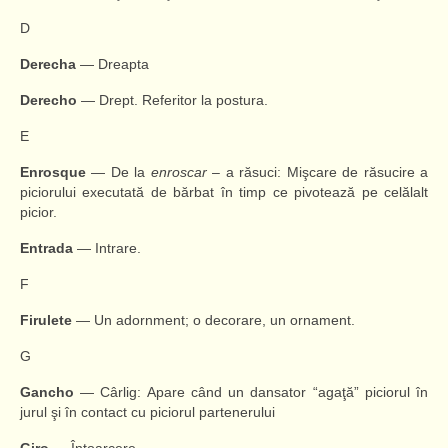
D
Derecha
— Dreapta
Derecho
— Drept. Referitor la postura.
E
Enrosque
— De la
enroscar
– a răsuci: Mişcare de răsucire a
piciorului executată de bărbat în timp ce pivotează pe celălalt
picior.
Entrada
— Intrare.
F
Firulete
— Un adornment; o decorare, un ornament.
G
Gancho
— Cârlig: Apare când un dansator “agaţă” piciorul în
jurul şi în contact cu piciorul partenerului