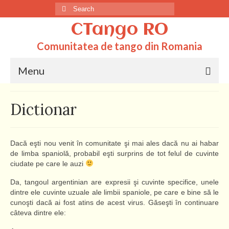
Search
for:
CTango RO
Comunitatea de tango din Romania
Menu
Acasa
Dictionar
Totul despre tango
Dictionar
Dacă eşti nou venit în comunitate şi mai ales dacă nu ai habar
de limba spaniolă, probabil eşti surprins de tot felul de cuvinte
Scoli
ciudate pe care le auzi
Q&A
Da, tangoul argentinian are expresii şi cuvinte specifice, unele
dintre ele cuvinte uzuale ale limbii spaniole, pe care e bine să le
cunoşti dacă ai fost atins de acest virus. Găseşti în continuare
câteva dintre ele: