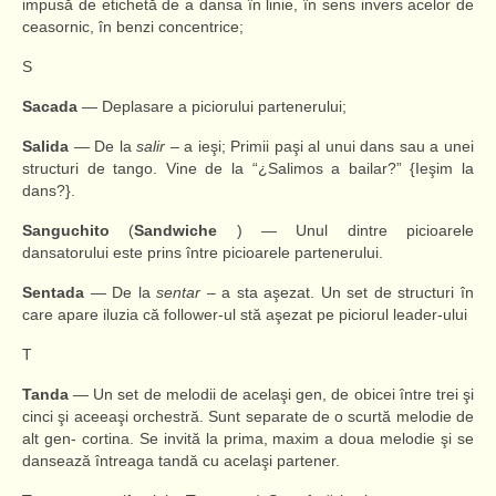
impusă de etichetă de a dansa în linie, în sens invers acelor de
ceasornic, în benzi concentrice;
S
Sacada
— Deplasare a piciorului partenerului;
Salida
— De la
salir
– a ieşi; Primii paşi al unui dans sau a unei
structuri de tango. Vine de la “¿Salimos a bailar?” {Ieşim la
dans?}.
Sanguchito
(
Sandwiche
) — Unul dintre picioarele
dansatorului este prins între picioarele partenerului.
Sentada
— De la
sentar
– a sta aşezat. Un set de structuri în
care apare iluzia că follower-ul stă aşezat pe piciorul leader-ului
T
Tanda
— Un set de melodii de acelaşi gen, de obicei între trei şi
cinci şi aceeaşi orchestră. Sunt separate de o scurtă melodie de
alt gen- cortina. Se invită la prima, maxim a doua melodie şi se
dansează întreaga tandă cu acelaşi partener.