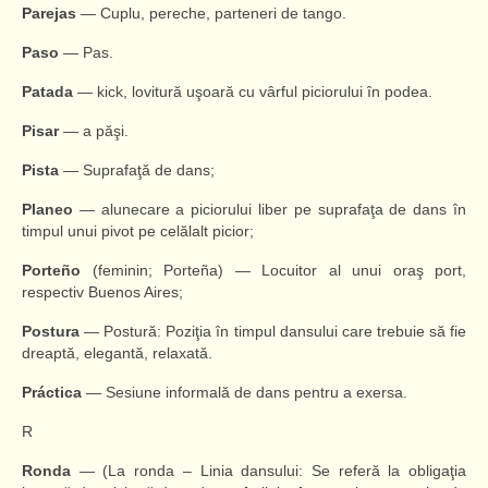
Parejas
— Cuplu, pereche, parteneri de tango.
Paso
— Pas.
Patada
— kick, lovitură uşoară cu vârful piciorului în podea.
Pisar
— a păşi.
Pista
— Suprafaţă de dans;
Planeo
— alunecare a piciorului liber pe suprafaţa de dans în
timpul unui pivot pe celălalt picior;
Porteño
(feminin; Porteña) — Locuitor al unui oraş port,
respectiv Buenos Aires;
Postura
— Postură: Poziţia în timpul dansului care trebuie să fie
dreaptă, elegantă, relaxată.
Práctica
— Sesiune informală de dans pentru a exersa.
R
Ronda
— (La ronda – Linia dansului: Se referă la obligaţia