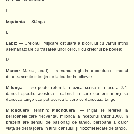
Giro
— Întoarcere –
I
Izquierda
— Stânga.
L
Lapiz
— Creionul: Mişcare circulară a picorului cu vârful întins
asemănătoare cu trasarea unor cercuri cu creionul pe podea;
M
Marcar
(Marca, Lead) — a marca, a ghida, a conduce – modul
de a transmite intenţia de la leader la follower.
Milonga
— se poate referi la muzică scrisa în măsura 2/4,
dansul specific acesteia , salonul în care oamenii merg să
danseze tango sau petrecerea la care se dansează tango.
Milonguero
(feminin;
Milonguera
) — Iniţial se referea la
persoanele care frecventau milonga la începutul anilor 1900. În
prezent are sensul de pasionaţi de tango, persoane a căror
viaţă se desfăşoară în jurul dansului şi filozofiei legate de tango.