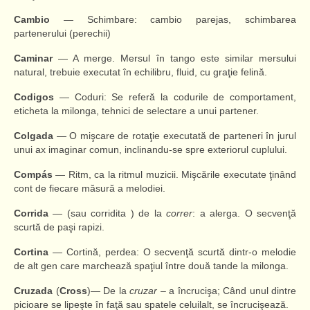
Cambio
— Schimbare: cambio parejas, schimbarea
partenerului (perechii)
Caminar
— A merge. Mersul în tango este similar mersului
natural, trebuie executat în echilibru, fluid, cu graţie felină.
Codigos
— Coduri: Se referă la codurile de comportament,
eticheta la milonga, tehnici de selectare a unui partener.
Colgada
— O mişcare de rotaţie executată de parteneri în jurul
unui ax imaginar comun, inclinandu-se spre exteriorul cuplului.
Compás
— Ritm, ca la ritmul muzicii. Mişcările executate ţinând
cont de fiecare măsură a melodiei.
Corrida
— (sau corridita ) de la
correr
: a alerga. O secvenţă
scurtă de paşi rapizi.
Cortina
— Cortină, perdea: O secvenţă scurtă dintr-o melodie
de alt gen care marchează spaţiul între două tande la milonga.
Cruzada
(
Cross
)— De la
cruzar
– a încrucişa; Când unul dintre
picioare se lipeşte în faţă sau spatele celuilalt, se încrucişează.