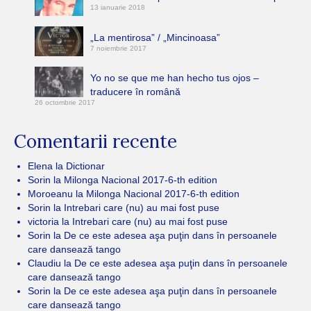
13 ianuarie 2018
„La mentirosa” / „Mincinoasa”
7 noiembrie 2017
Yo no se que me han hecho tus ojos –
traducere în română
26 octombrie 2017
Comentarii recente
Elena
la
Dictionar
Sorin
la
Milonga Nacional 2017-6-th edition
Moroeanu
la
Milonga Nacional 2017-6-th edition
Sorin
la
Intrebari care (nu) au mai fost puse
victoria
la
Intrebari care (nu) au mai fost puse
Sorin
la
De ce este adesea aşa puţin dans în persoanele
care dansează tango
Claudiu
la
De ce este adesea aşa puţin dans în persoanele
care dansează tango
Sorin
la
De ce este adesea aşa puţin dans în persoanele
care dansează tango