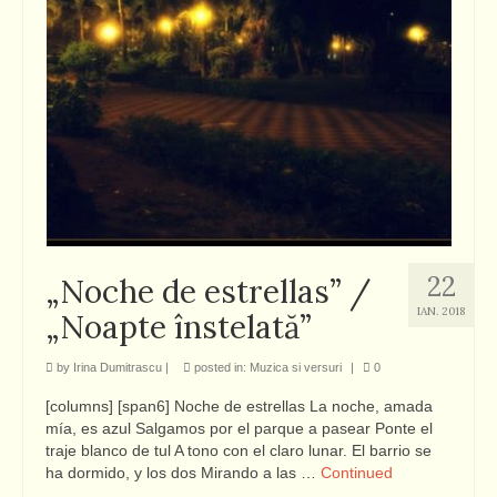
22
„Noche de estrellas” /
IAN. 2018
„Noapte înstelată”
by
Irina Dumitrascu
|
posted in:
Muzica si versuri
|
0
[columns] [span6] Noche de estrellas La noche, amada
mía, es azul Salgamos por el parque a pasear Ponte el
traje blanco de tul A tono con el claro lunar. El barrio se
ha dormido, y los dos Mirando a las …
Continued