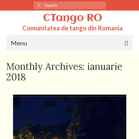
Search
for:
CTango RO
Comunitatea de tango din Romania
Menu
Acasa
Monthly Archives: ianuarie
Totul despre tango
2018
Dictionar
Scoli
Q&A