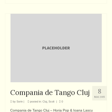
8
Compania de Tango Cluj
MAI 2015
by
Sorin
|
posted in:
Cluj
,
Scoli
|
0
Compania de Tango Cluj – Horia Pop & Ioana Lascu