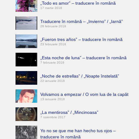
„Todo es amor” – traducere în română
17 martie 2018
Traducere în română – „Invierno” / „Iarnă”
26 februarie 2018
„Fueron tres años” – traducere în română
23 februarie 2018
„Esta noche de luna” – traducere în română
7 februarie 2018
„Noche de estrellas” / „Noapte înstelată”
22 ianuarie 2018
Volvamos a empezar / O vom lua de la capăt
13 ianuarie 2018
„La mentirosa” / „Mincinoasa”
7 noiembrie 2017
Yo no se que me han hecho tus ojos –
traducere în română