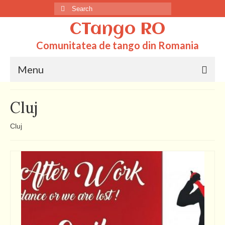
Search
for:
CTango RO
Comunitatea de tango din Romania
Menu
Acasa
Cluj
Totul despre tango
Cluj
Dictionar
Scoli
Q&A