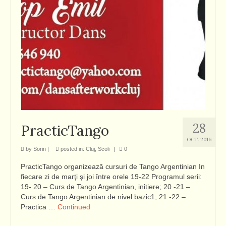
28
PracticTango
OCT. 2016
by
Sorin
|
posted in:
Cluj
,
Scoli
|
0
PracticTango organizează cursuri de Tango Argentinian In
fiecare zi de marţi şi joi între orele 19-22 Programul serii:
19- 20 – Curs de Tango Argentinian, initiere; 20 -21 –
Curs de Tango Argentinian de nivel bazic1; 21 -22 –
Practica …
Continued