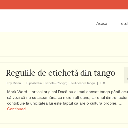
Acasa
Totu
Regulile de etichetă din tango
by
Diana
|
posted in:
Eticheta (Codigo)
,
Totul despre tango
|
0
Mark Word – articol original Dacă nu ai mai dansat tango până acu
să vezi că nu se aseamăna cu niciun alt dans, iar unul dintre factori
contribuie la unicitatea lui este faptul că are o cultură proprie. …
Continued