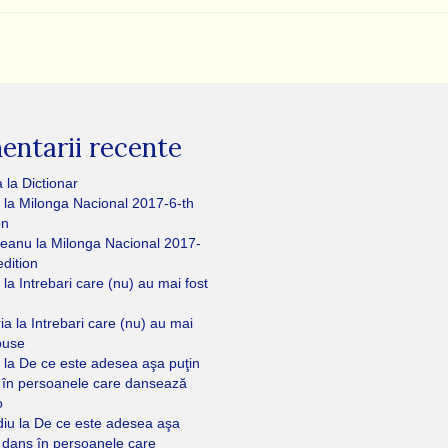
ntarii recente
a
la
Dictionar
la
Milonga Nacional 2017-6-th
on
eanu
la
Milonga Nacional 2017-
edition
la
Intrebari care (nu) au mai fost
ria
la
Intrebari care (nu) au mai
puse
la
De ce este adesea aşa puţin
 în persoanele care dansează
o
diu
la
De ce este adesea aşa
 dans în persoanele care