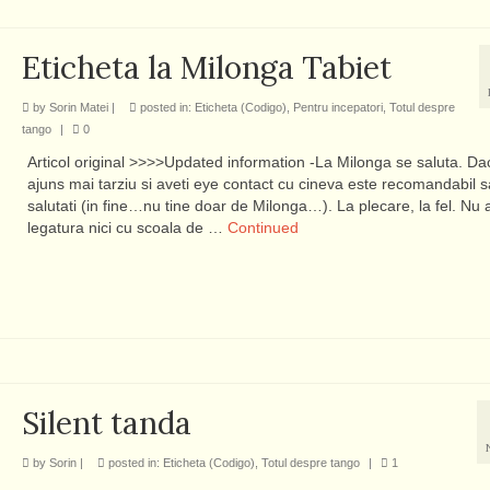
Eticheta la Milonga Tabiet
by
Sorin Matei
|
posted in:
Eticheta (Codigo)
,
Pentru incepatori
,
Totul despre
tango
|
0
Articol original >>>>Updated information -La Milonga se saluta. Dac
ajuns mai tarziu si aveti eye contact cu cineva este recomandabil s
salutati (in fine…nu tine doar de Milonga…). La plecare, la fel. Nu 
legatura nici cu scoala de …
Continued
Silent tanda
by
Sorin
|
posted in:
Eticheta (Codigo)
,
Totul despre tango
|
1