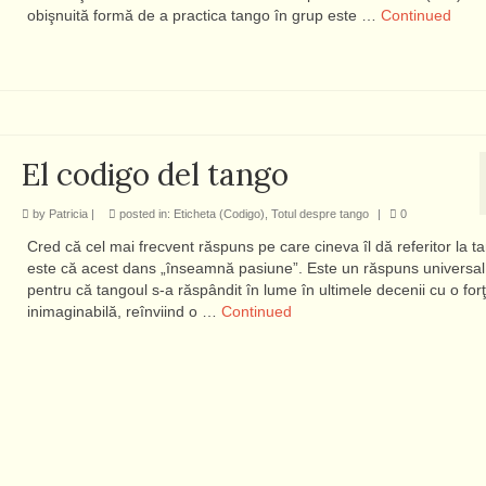
obişnuită formă de a practica tango în grup este …
Continued
El codigo del tango
by
Patricia
|
posted in:
Eticheta (Codigo)
,
Totul despre tango
|
0
Cred că cel mai frecvent răspuns pe care cineva îl dă referitor la t
este că acest dans „înseamnă pasiune”. Este un răspuns universal
pentru că tangoul s-a răspândit în lume în ultimele decenii cu o for
inimaginabilă, reînviind o …
Continued