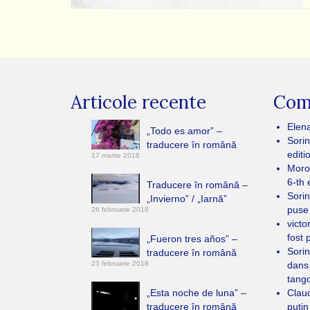
Articole recente
Come
Elen
„Todo es amor” –
Sorin
traducere în română
editi
17 martie 2018
Moro
6-th 
Traducere în română –
Sorin
„Invierno” / „Iarnă”
puse
26 februarie 2018
victo
fost 
„Fueron tres años” –
Sorin
traducere în română
23 februarie 2018
dans
tang
„Esta noche de luna” –
Clau
traducere în română
puţin