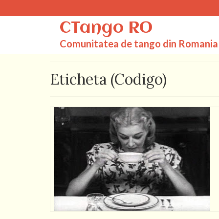
CTango RO
Comunitatea de tango din Romania
Eticheta (Codigo)