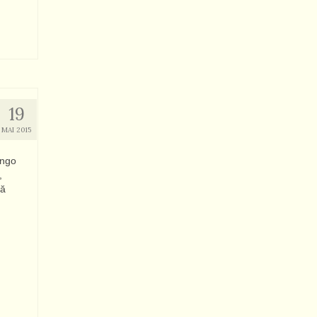
19
MAI 2015
ango
,
ţă