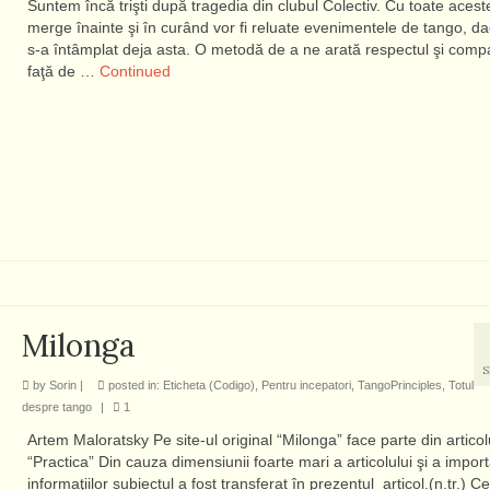
Suntem încă trişti după tragedia din clubul Colectiv. Cu toate acest
merge înainte şi în curând vor fi reluate evenimentele de tango, d
s-a întâmplat deja asta. O metodă de a ne arată respectul şi com
faţă de …
Continued
Milonga
S
by
Sorin
|
posted in:
Eticheta (Codigo)
,
Pentru incepatori
,
TangoPrinciples
,
Totul
despre tango
|
1
Artem Maloratsky Pe site-ul original “Milonga” face parte din articol
“Practica” Din cauza dimensiunii foarte mari a articolului şi a import
informaţiilor subiectul a fost transferat în prezentul articol.(n.tr.) C