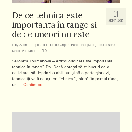
11
De ce tehnica este
SEPT. 2015
importantă în tango şi
de ce uneori nu este
by
Sorin
|
posted in:
De ce tango?
,
Pentru incepatori
,
Totul despre
tango
,
Verotango
|
0
Veronica Toumanova – Articol original Este importantă
tehnica în tango? Da. Dacă doreşti să te bucuri de o
activitate, să deprinzi o abilitate şi să o perfecţionezi,
tehnica îţi va fi de ajutor. Tehnica îţi oferă, în primul rând,
un …
Continued