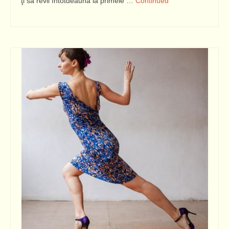
ţi să revii întotdeauna la primele …
Continued