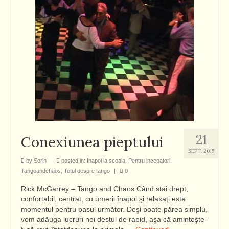
21
Conexiunea pieptului
SEPT. 2015
by
Sorin
|
posted in:
Inapoi la scoala
,
Pentru incepatori
,
Tangoandchaos
,
Totul despre tango
|
0
Rick McGarrey – Tango and Chaos Când stai drept,
confortabil, centrat, cu umerii înapoi şi relaxaţi este
momentul pentru pasul următor. Deşi poate părea simplu,
vom adăuga lucruri noi destul de rapid, aşa că aminteşte-