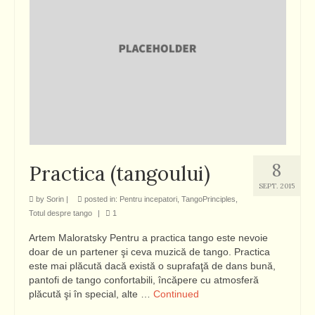
8
Practica (tangoului)
SEPT. 2015
by
Sorin
|
posted in:
Pentru incepatori
,
TangoPrinciples
,
Totul despre tango
|
1
Artem Maloratsky Pentru a practica tango este nevoie
doar de un partener şi ceva muzică de tango. Practica
este mai plăcută dacă există o suprafaţă de dans bună,
pantofi de tango confortabili, încăpere cu atmosferă
plăcută şi în special, alte …
Continued