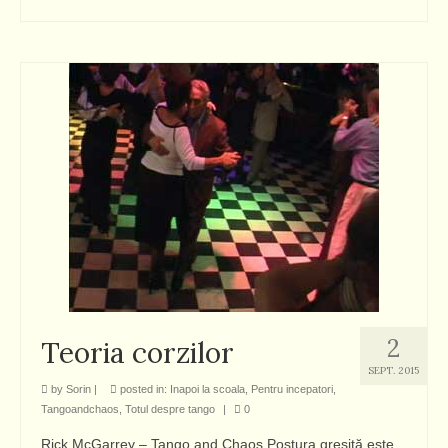
2
Teoria corzilor
SEPT. 2015
by
Sorin
|
posted in:
Inapoi la scoala
,
Pentru incepatori
,
Tangoandchaos
,
Totul despre tango
|
0
Rick McGarrey – Tango and Chaos Postura greşită este