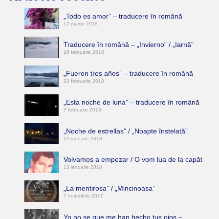
„Todo es amor” – traducere în română
17 martie 2018
Traducere în română – „Invierno” / „Iarnă”
26 februarie 2018
„Fueron tres años” – traducere în română
23 februarie 2018
„Esta noche de luna” – traducere în română
7 februarie 2018
„Noche de estrellas” / „Noapte înstelată”
22 ianuarie 2018
Volvamos a empezar / O vom lua de la capăt
13 ianuarie 2018
„La mentirosa” / „Mincinoasa”
7 noiembrie 2017
Yo no se que me han hecho tus ojos –