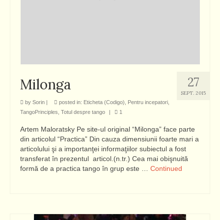
27
Milonga
SEPT. 2015
by
Sorin
|
posted in:
Eticheta (Codigo)
,
Pentru incepatori
,
TangoPrinciples
,
Totul despre tango
|
1
Artem Maloratsky Pe site-ul original “Milonga” face parte
din articolul “Practica” Din cauza dimensiunii foarte mari a
articolului şi a importanţei informaţiilor subiectul a fost
transferat în prezentul articol.(n.tr.) Cea mai obişnuită
formă de a practica tango în grup este …
Continued