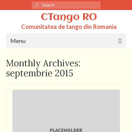
Search
for:
CTango RO
Comunitatea de tango din Romania
Menu
Acasa
Monthly Archives:
Totul despre tango
septembrie 2015
Dictionar
Scoli
Q&A