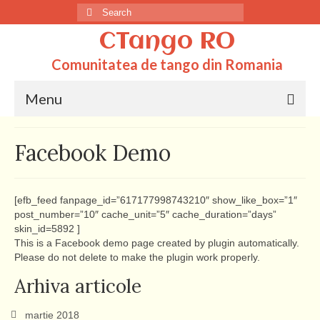
Search
for:
CTango RO
Comunitatea de tango din Romania
Menu
Acasa
Facebook Demo
Totul despre tango
Dictionar
[efb_feed fanpage_id=”617177998743210″ show_like_box=”1″
post_number=”10″ cache_unit=”5″ cache_duration=”days”
Scoli
skin_id=5892 ]
This is a Facebook demo page created by plugin automatically.
Q&A
Please do not delete to make the plugin work properly.
Arhiva articole
martie 2018