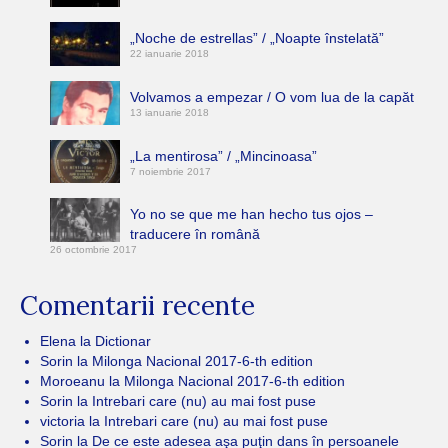
„Noche de estrellas” / „Noapte înstelată”
22 ianuarie 2018
Volvamos a empezar / O vom lua de la capăt
13 ianuarie 2018
„La mentirosa” / „Mincinoasa”
7 noiembrie 2017
Yo no se que me han hecho tus ojos –
traducere în română
26 octombrie 2017
Comentarii recente
Elena
la
Dictionar
Sorin
la
Milonga Nacional 2017-6-th edition
Moroeanu
la
Milonga Nacional 2017-6-th edition
Sorin
la
Intrebari care (nu) au mai fost puse
victoria
la
Intrebari care (nu) au mai fost puse
Sorin
la
De ce este adesea aşa puţin dans în persoanele