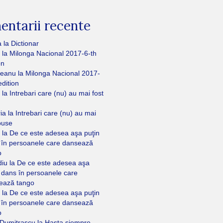
ntarii recente
a
la
Dictionar
la
Milonga Nacional 2017-6-th
on
eanu
la
Milonga Nacional 2017-
edition
la
Intrebari care (nu) au mai fost
ria
la
Intrebari care (nu) au mai
puse
la
De ce este adesea aşa puţin
 în persoanele care dansează
o
diu
la
De ce este adesea aşa
 dans în persoanele care
ează tango
la
De ce este adesea aşa puţin
 în persoanele care dansează
o
 Dumitrascu
la
Hasta siempre,