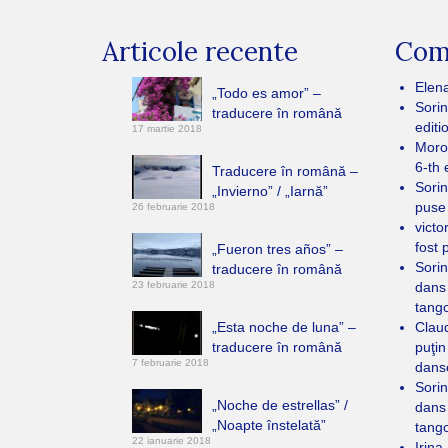
Articole recente
Come
Elen
„Todo es amor” –
Sorin
traducere în română
editi
17 martie 2018
Moro
6-th 
Traducere în română –
Sorin
„Invierno” / „Iarnă”
puse
26 februarie 2018
victo
fost 
„Fueron tres años” –
Sorin
traducere în română
23 februarie 2018
dans
tang
„Esta noche de luna” –
Clau
traducere în română
puţin
7 februarie 2018
dans
Sorin
„Noche de estrellas” /
dans
„Noapte înstelată”
tang
22 ianuarie 2018
Irina